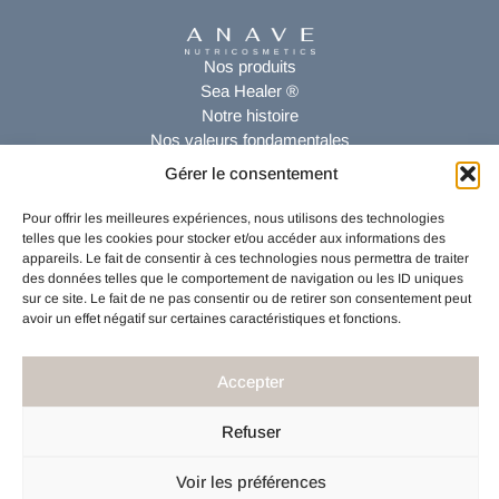
Nos produits
Sea Healer ®
Notre histoire
Nos valeurs fondamentales
Gérer le consentement
Service Clients
Mon Compte
Pour offrir les meilleures expériences, nous utilisons des technologies
Nous contacter
telles que les cookies pour stocker et/ou accéder aux informations des
CGV
appareils. Le fait de consentir à ces technologies nous permettra de traiter
des données telles que le comportement de navigation ou les ID uniques
Mentions légales
sur ce site. Le fait de ne pas consentir ou de retirer son consentement peut
Politique de confidentialité
avoir un effet négatif sur certaines caractéristiques et fonctions.
Mentions légales
Politique relative aux cookies (UE)
Accepter
Réseaux sociaux
Instagram
Refuser
Facebook
TikTok
Voir les préférences