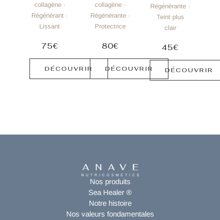
collagène ·
collagène ·
Régénérante ·
Régénérant ·
Régénérante ·
Teint plus
Lissant
Protectrice
clair
75€
80€
45€
DÉCOUVRIR
DÉCOUVRIR
DÉCOUVRIR
Nos produits
Sea Healer ®
Notre histoire
Nos valeurs fondamentales