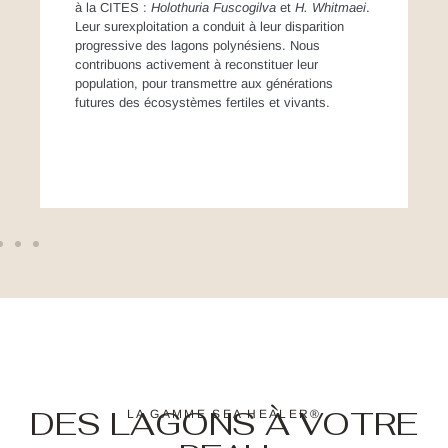
à la CITES :
Holothuria Fuscogilva
et
H. Whitmaei
.
Leur surexploitation a conduit à leur disparition
progressive des lagons polynésiens. Nous
contribuons activement à reconstituer leur
population, pour transmettre aux générations
futures des écosystèmes fertiles et vivants.
DES LAGONS À VOTRE
LA GAMME SEA HEALER®