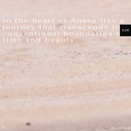
In the heart of Anave lies a
journey that transcends the
EUR
conventional boundaries of
time and beauty.​ ​ ​ ​