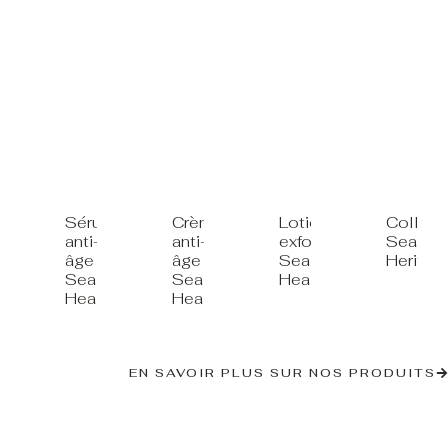
Sérum
Crème
Lotion
Collag
anti-
anti-
exfoliante
Sea
âge
âge
Sea
Heritag
Sea
Sea
Healer®
Healer®
Healer®
EN SAVOIR PLUS SUR NOS PRODUITS